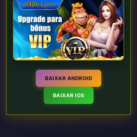
BAIXAR ANDROID
BAIXAR IOS