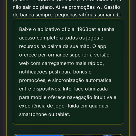
não sair do plano. Ative promoções 🔥. Gestão
de banca sempre: pequenas vitórias somam 💵.
Baixe o aplicativo oficial 1963bet e tenha
acesso completo a todos os jogos e
recursos na palma da sua mão. O app
oferece performance superior à versão
web com carregamento mais rápido,
notificações push para bônus e
promoções, e sincronização automática
entre dispositivos. Interface otimizada
para mobile oferece navegação intuitiva e
experiência de jogo fluida em qualquer
smartphone ou tablet.